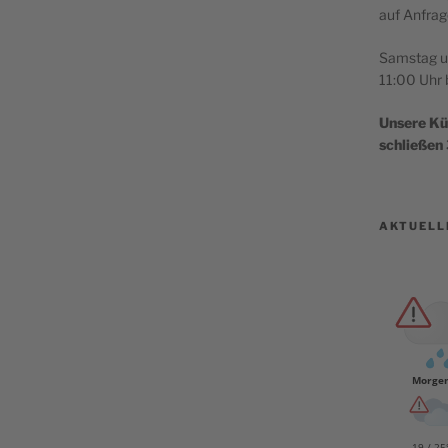
auf Anfra­
Sams­tag 
11:00 Uhr 
Unse­re K
schlie­ßen
AKTUELL
Morge
19 / 25