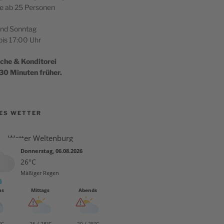
ge ab 25 Personen
und Sonntag
bis 17:00 Uhr
üche & Konditorei
 30 Minu­ten früher.
ES WETTER
Wetter Weltenburg
Donnerstag, 06.08.2026
26°C
Mäßiger Regen
ns
Mittags
Abends
°C
26 / 28°C
20 / 25°C