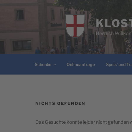
Zum
Inhalt
springen
KLOS
Herzlich Willk
Schenke
Onlineanfrage
Speis‘ und Tr
NICHTS GEFUNDEN
Das Gesuchte konnte leider nicht gefunden we