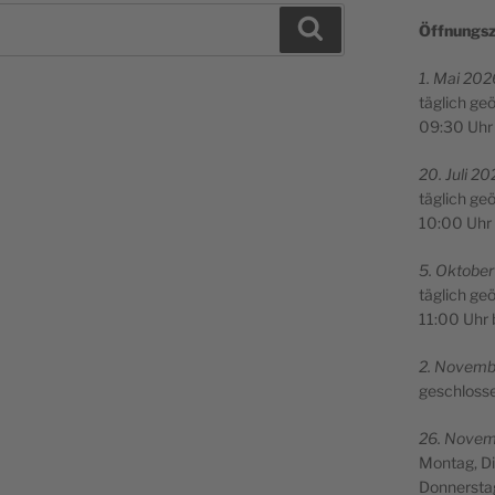
Suchen
Öff­nungs­z
1. Mai 2026
täg­lich ge
09:30 Uhr 
20. Juli 20
täg­lich ge
10:00 Uhr 
5. Okto­be
täg­lich ge
11:00 Uhr 
2. Novem­b
geschloss
26. Novem­
Mon­tag, D
Don­ners­ta