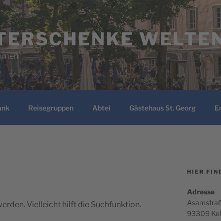
TERSCHENKE WELTE
ommen
ank
Reisegruppen
Abtei
Gästehaus St. Georg
E
HIER FIN
Adres­se
Asam­stra­
rden. Vielleicht hilft die Suchfunktion.
93309 Ke