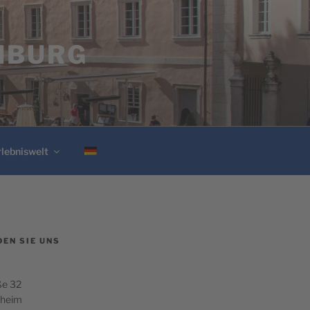
NBURG
rlebniswelt
DEN SIE UNS
ße 32
lheim