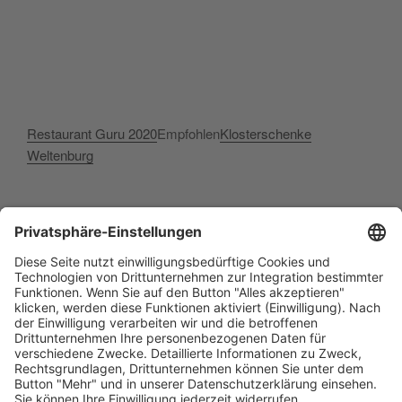
Restaurant Guru 2020
Empfohlen
Klosterschenke
Weltenburg
ÜBERSETZEN MT DER ZILLE BEIM KLOSTER
Facebook
E‑Mail
Instagram