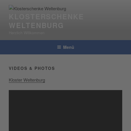
Zum
Inhalt
KLOSTERSCHENKE
springen
WELTENBURG
Herzlich Willkommen
Menü
VIDEOS & PHOTOS
Klos­ter Weltenburg